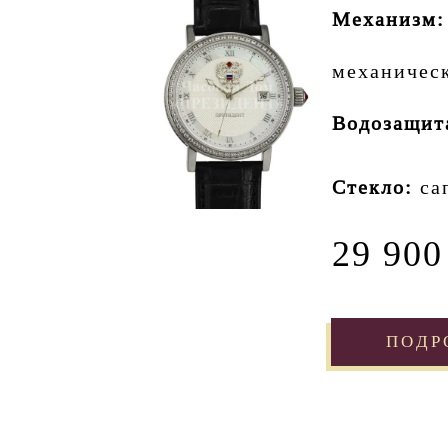
Механизм:
механичес
Водозащит
Стекло:
са
29 900
ПОДР