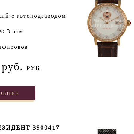
кий с автоподзаводом
а:
3 атм
пфировое
 руб.
РУБ.
ОБНЕЕ
ЗИДЕНТ 3900417