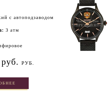
кий с автоподзаводом
а:
3 атм
пфировое
 руб.
РУБ.
ОБНЕЕ